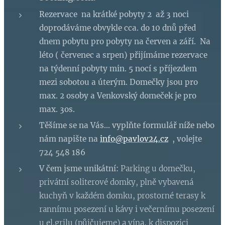
Rezervace na krátké pobyty 2 až 3 noci
doprodáváme obvykle cca. do 10 dnů před
dnem pobytu pro pobyty na červen a září. Na
léto ( červenec a srpen) přijímáme rezervace
na týdenní pobyty min. 5 nocí s příjezdem
mezi sobotou a úterým. Domečky jsou pro
max. 2 osoby a Venkovský domeček je pro
max. 3os.
Těšíme se na Vás... vyplňte formulář níže nebo
nám napište na
info@pavlov24.cz
, volejte
724 548 186
V čem jsme unikátní:
Parking u domečku,
privátní soliterové domky, plně vybavená
kuchyň v každém domku, prostorné terasy k
rannímu posezení u kávy i večernímu posezení
u el.grilu (půjčujeme) a vína, k dispozici