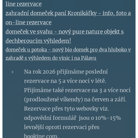
line rezervace
zahradní domeček paní Kronikářky - info, foto a
on-line rezervace
domeček ve svahu - nový pure nature objekt s
dechberoucím výhledem!
domeček u potoka - nový bio domek pro dva hluboko v
zahradě s výhledem do vinic i na Pálavu
Na rok 2026 přijímáme poslední
rezervace na 5 a více nocí v létě.
Přijímáme také rezervace na 3 a více nocí
(prodloužené víkendy) na červen a září.
Rezervace přes tyto webovky viz.
odpovědní formulář jsou o 10%-15%
levnější oproti rezervaci přes
booking.com.