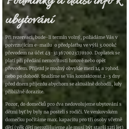
Podmínky a další info k
ubytování
Při rezervaci, bude-li termín volný, požádáme Vás v
potvrzujícím e-mailu o předplatbu ve výši 3.000kč
převodem na účet 43-3136700237/0100. Doplatek se
platí při předání nemovitosti hotově nebo opět
převodem. Příjezd je možný obvykle mezi 14 a 19hod.
nebo po dohodě. Snažíme se Vás kontaktovat 2-3 dny
před dnem příjezdu abychom se aktuálně dohodli, kdy
přibližně dorazíte.
Pozor, do domečků pro dva nedovolujeme ubytování s
dětmi byť by byly na posteli s rodiči. Ve venkovském
domečku počítáme max. kapacitu pro tři osoby včetně
dětí (věk dětí nerozlišujeme ale musí být starší 12ti let)