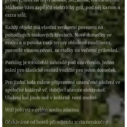
Můžeme Vám zapůjčit elektrický gril, pod něj karton a
extra stůl.
Každý objekt má vlastní venkovní posezení na
pohodlných teakových křeslech. Nové domečky ve
svahu a u potoka mají terasy obložené modřínem,
porostlé vinnou révou, se stolky na večerní grilování.
Parking je v rozlehlé zahradě pod uzavřením. Jedno
stání pro klasické osobní vozidlo pro jeden domeček.
Pro jízdní kola máme připravené uzamčené uložení ve
společné kolárně vč. dobíjecí stanice elektrokol.
Uložení kol jinde než v kolárně není možné.
Wifi pokrytí v celém areálu zdarma.
Očekáváme od hostů při odjezdu zcela nenáročný