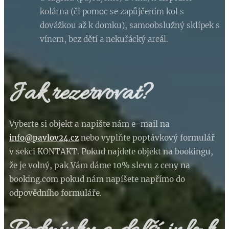
kolárna (či pomoc se zapůjčením kol s
dovážkou až k domku), samoobslužný sklípek s
vínem, bez dětí a nekuřácký areál.
Jak rezervovat?
Vyberte si objekt a napište nám e-mail na
info@pavlov24.cz
nebo vyplňte poptávkový formulář
v sekci KONTAKT. Pokud najdete objekt na bookingu,
že je volný, pak Vám dáme 10% slevu z ceny na
booking.com pokud nám napíšete napřímo do
odpovědního formuláře.