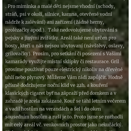
. Pro miminka a malé děti nejsme vhodní (schody,
stráň, psi v okolí, silnice, kamna, otevřené vodní
nádrže k zalévání) ani zařízení (žádné herny,
prolézačky apod.). Také nedovolujeme ubytování s
pejsky a jinými zvířátky. Areál také není určen pro
hosty, kteří u nás nejsou ubytovaní (návštěvy, oslavy,
grilovačky). Prosím, pro setkání či posezení s Vašimi
kamarády využijte místní sklípky či restaurace. Gril
prosíme používat pouze elektrický nikoliv na dřevěné
uhlí nebo plynový. Můžeme Vám rádi zapůjčit. Hodně
přísně dodržujeme noční klid ve 22h. a kouření
klasických cigaret byť na zápraží před domkem a v
zahradě je zcela zakázané. Kouř se táhl letním večerem
a vadil hostům na verandách a šel i do oken
sousedním hostům a ruší je to. Proto jsme se rozhodli
mít celý areál vč. venkovních prostor jako nekuřácký.