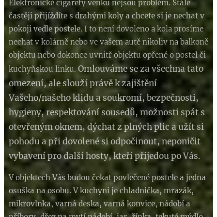
Elektronické cigarety venku nejsou problém. Stále
častěji přijíždíte s drahými koly a chcete si je nechat v
pokoji vedle postele. I
to není dovoleno a kola prosíme
nechat v kolárně nebo ve vašem autě nikoliv na balkoně
objektu nebo dokonce uvnitř objektu opřené o postel či
Omlouváme se za všechna tato
kuchyňskou linku.
omezení, ale slouží právě k zajištění
Vašeho/našeho klidu a soukromí, bezpečnosti,
hygieny, respektování sousedů, možnosti spát s
otevřeným oknem, dýchat z plných plic a užít si
pohodu a při dovolené si odpočinout, neponičit
vybavení pro další hosty, kteří přijedou po Vás.
V objektech Vás budou čekat povlečené postele a jedna
osuška na osobu. V
kuchyni je chladnička, mrazák,
mikrovlnka, varná deska, varná konvice, nádobí a
příbory, dřez na mytí nádobí, jar, žínka, tekuté mýdlo.