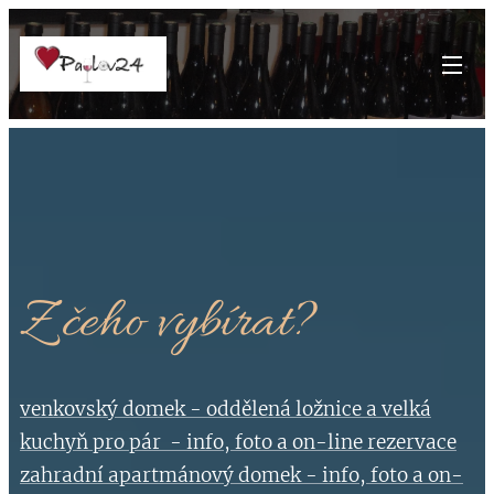
Z čeho vybírat?
venkovský domek - oddělená ložnice a velká
kuchyň pro pár - info, foto a on-line rezervace
zahradní apartmánový domek - info, foto a on-