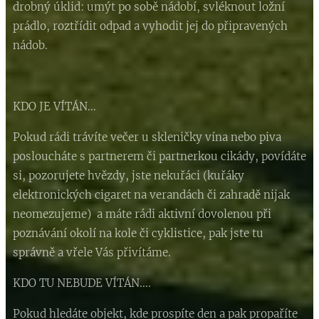
drobný úklid: umýt po sobě nádobí, svléknout ložní
prádlo, roztřídit odpad a vyhodit jej do připravených
nádob.
KDO JE VÍTÁN...
Pokud rádi trávíte večer u skleničky vína nebo piva
posloucháte s partnerem či partnerkou cikády, povídáte
si, pozorujete hvězdy, jste nekuřáci (kuřáky
elektronických cigaret na verandách či zahradě nijak
neomezujeme) a máte rádi aktivní dovolenou při
poznávání okolí na kole či cyklistice, pak jste tu
správně a vřele Vás přivítáme.
KDO TU NEBUDE VÍTÁN....
Pokud hledáte objekt, kde prospíte den a pak propaříte